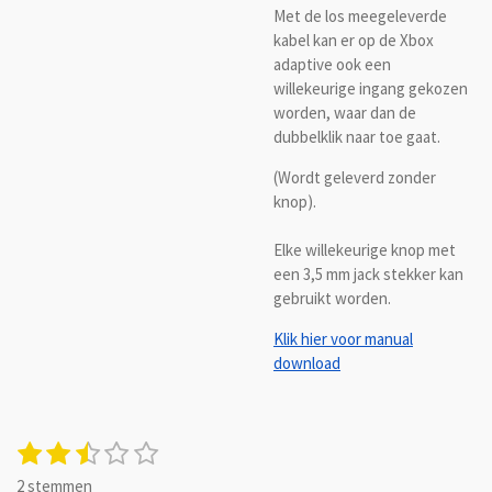
Met de los meegeleverde
kabel kan er op de Xbox
adaptive ook een
willekeurige ingang gekozen
worden, waar dan de
dubbelklik naar toe gaat.
(Wordt geleverd zonder
knop).
Elke willekeurige knop met
een 3,5 mm jack stekker kan
gebruikt worden.
Klik hier voor manual
download
1
2
3
4
5
S
R
t
s
s
s
s
s
a
2 stemmen