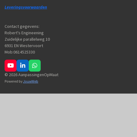
Leveringsvoorwaarden
Contact gegevens:
Robert's Engineening
Zuidelijke parallelweg 10
6931 EN Westervoort
Mob:0614525330
Y
L
W
o
i
h
© 2026 AanpassingenOpMaat
u
n
a
Powered by
JouwWeb
T
k
t
u
e
s
b
d
A
e
I
p
n
p