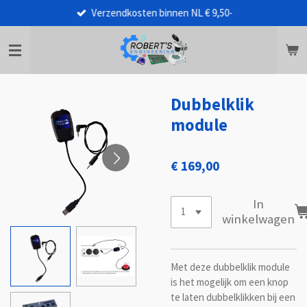
Verzendkosten binnen NL € 9,50-
Ga
direct
naar
de
hoofdinhoud
Dubbelklik
module
€ 169,00
In
winkelwagen
Met deze dubbelklik module
is het mogelijk om een knop
te laten dubbelklikken bij een