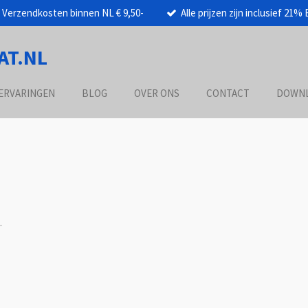
Verzendkosten binnen NL € 9,50-
Alle prijzen zijn inclusief 21%
AT.NL
ERVARINGEN
BLOG
OVER ONS
CONTACT
DOWN
.