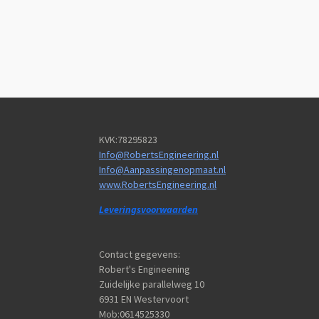
KVK:78295823
Info@RobertsEngineering.nl
Info@Aanpassingenopmaat.nl
www.RobertsEngineering.nl
Leveringsvoorwaarden
Contact gegevens:
Robert's Engineening
Zuidelijke parallelweg 10
6931 EN Westervoort
Mob:0614525330