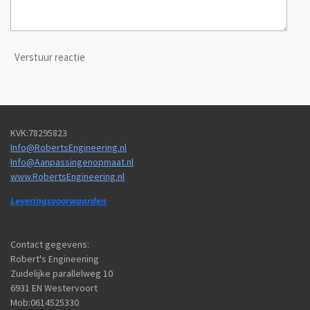
Verstuur reactie
KVK:78295823
Info@RobertsEngineering.nl
Info@Aanpassingenopmaat.nl
www.RobertsEngineering.nl
Leveringsvoorwaarden
Contact gegevens:
Robert's Engineening
Zuidelijke parallelweg 10
6931 EN Westervoort
Mob:0614525330