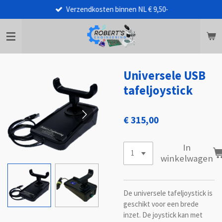
Verzendkosten binnen NL € 9,50-
Ga
direct
naar
de
hoofdinhoud
Universele USB
tafeljoystick
€ 315,00
In
winkelwagen
De universele tafeljoystick is
geschikt voor een brede
inzet. De joystick kan met