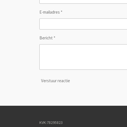
e
n
E-mailadres *
Bericht *
Verstuur reactie
KVK:78295823