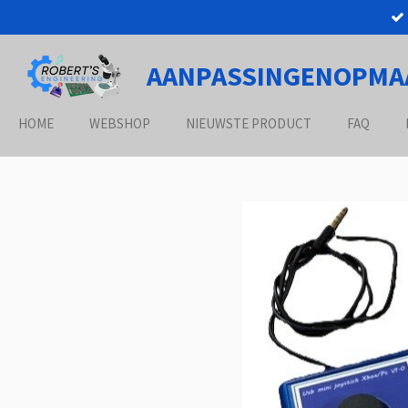
Ga
direct
naar
AANPASSINGENOPMA
de
hoofdinhoud
HOME
WEBSHOP
NIEUWSTE PRODUCT
FAQ