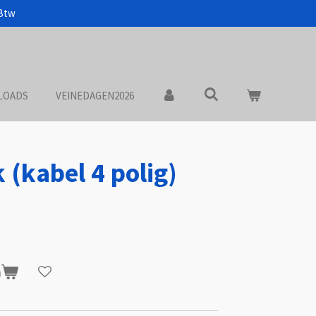
 Btw
LOADS
VEINEDAGEN2026
k (kabel 4 polig)
n