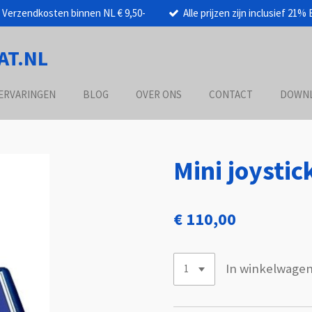
Verzendkosten binnen NL € 9,50-
Alle prijzen zijn inclusief 21%
AT.NL
ERVARINGEN
BLOG
OVER ONS
CONTACT
DOWN
Mini joystic
€ 110,00
In winkelwage